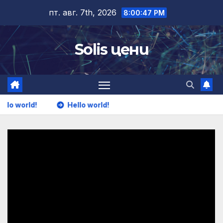
Skip
пт. авг. 7th, 2026
8:00:47 PM
to
content
Solis цени
llo world!
Hello world!